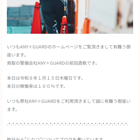
いつもANY＋GUARDのホームページをご覧頂きまして有難う御
座います。
鳥取の警備会社ANY＋GUARDの前田直軌です。
本日は令和８年１月１５日木曜日です。
本日の稼働率は１００％です。
いつも弊社ANY＋GUARDをご利用頂きまして誠に有難う御座い
ます。
-*-*-*-*-*-*-*-*-*-*-*-*-*-*-*-*-*-*-*-*-*-*-*-*-*-*-*-*-*-*-*-*-
昨日から”じりつ”についてブログを書いています。