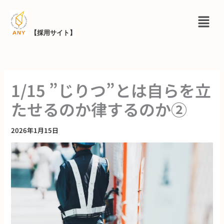
内
メ
容
ニ
を
【採用サイト
】
ュ
ス
ー
キ
ッ
1/15 ”じりつ”とは自らを立
プ
たせるのか律するのか②
2026年1月15日