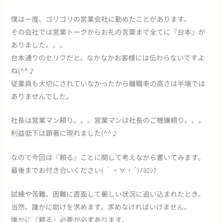
僕は一度、ゴリゴリの営業会社に勤めたことがあります。
その会社では営業トークからお礼の言葉まで全てに『台本』が
ありました。。。
台本通りのセリフだと、なかなかお客様には伝わらないですよ
ね(^^♪
従業員も大切にされていなかったから離職率の高さは半端では
ありませんでした。
社長は営業マン頼り。。。営業マンは社長のご機嫌頼り。。。
利益低下は顕著に現れました(^^♪
なので今回は『頼る』ことに関して考えながら書いてみます。
最後までお付き合いください( ｀・∀・´)ﾉﾖﾛｼｸ
試練や苦難、困難に直面して厳しい状況に追い込まれたとき。
当然、誰かに助けを求めます。求めなければいけません。
誰かに『頼る』必要が必ずあります。