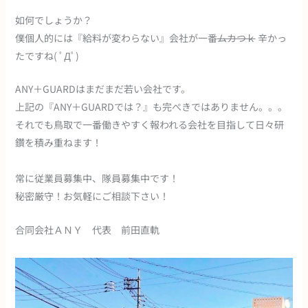
如何でしょうか？
僕個人的には『給料が変わらない』会社が一番
ムカつｋ
辛かっ
たですね( ﾟДﾟ)
ANY＋GUARDはまだまだ若い会社です。
上記の『ANY＋GUARDでは？』も完ぺきではありません。。。
それでも鳥取で一番働きやすく報われる会社を目指して日々研
鑽を積み重ねます！
常に従業員募集中、隊員募集中です！
秘密厳守！お気軽にご相談下さい！
合同会社ＡＮＹ 代表 前田直軌