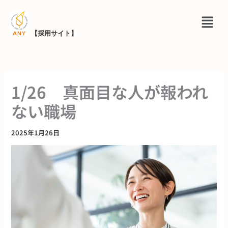
内
メ
容
ニ
を
【採用サイト
】
ュ
ス
ー
キ
ッ
1/26 真面目な人が報われ
プ
ない職場
2025年1月26日