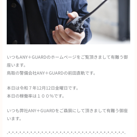
いつもANY＋GUARDのホームページをご覧頂きまして有難う御
座います。
鳥取の警備会社ANY＋GUARDの前田直軌です。
本日は令和７年12月12日金曜日です。
本日の稼働率は１００％です。
いつも弊社ANY＋GUARDをご贔屓にして頂きまして有難う御座
います。
-*-*-*-*-*-*-*-*-*-*-*-*-*-*-*-*-*-*-*-*-*-*-*-*-*-*-*-*-*-*-*-*-