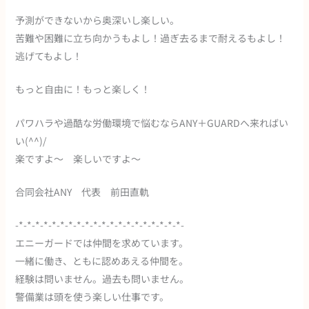
予測ができないから奥深いし楽しい。
苦難や困難に立ち向かうもよし！過ぎ去るまで耐えるもよし！
逃げてもよし！
もっと自由に！もっと楽しく！
パワハラや過酷な労働環境で悩むならANY＋GUARDへ来ればい
い(^^)/
楽ですよ～ 楽しいですよ～
合同会社ANY 代表 前田直軌
-*-*-*-*-*-*-*-*-*-*-*-*-*-*-*-*-*-*-*-*-
エニーガードでは仲間を求めています。
一緒に働き、ともに認めあえる仲間を。
経験は問いません。過去も問いません。
警備業は頭を使う楽しい仕事です。