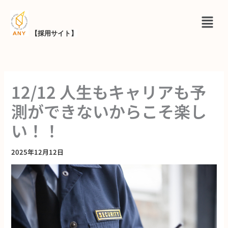
内
メ
容
ニ
を
【採用サイト
】
ュ
ス
ー
キ
ッ
12/12 人生もキャリアも予
プ
測ができないからこそ楽し
い！！
2025年12月12日