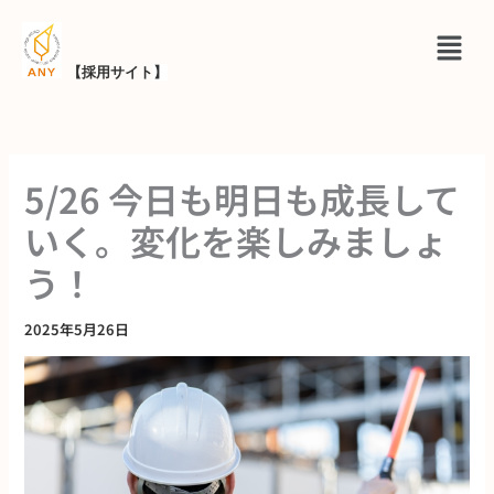
内
メ
容
ニ
を
【採用サイト
】
ュ
ス
ー
キ
ッ
5/26 今日も明日も成長して
プ
いく。変化を楽しみましょ
う！
2025年5月26日