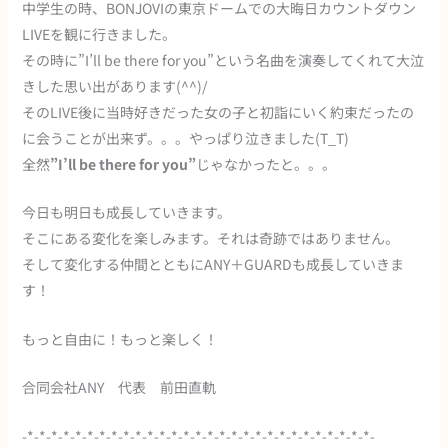
中学生の時、BONJOVIの東京ドームでの大晦日カウントダウン
LIVEを観に行きました。
その時に”I’ll be there for you”という名曲を演奏してくれて大泣
きした思い出があります(^^)/
そのLIVE後に当時好きだった女の子と初詣にいく約束だったの
に会うことが出来ず。。。やっぱり泣きました(T_T)
全然
”I’ll be there for you”
じゃなかったと。。。
今日も明日も成長していきます。
そこにある変化を楽しみます。それは奇跡ではありません。
そして変化する仲間とともにANY＋GUARDも成長していきま
す！
もっと自由に！もっと楽しく！
合同会社ANY 代表 前田直軌
-*-*-*-*-*-*-*-*-*-*-*-*-*-*-*-*-*-*-*-*-*-*-*-*-*-*-*-*-*-