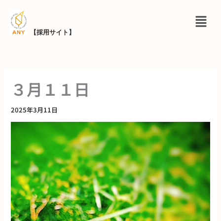
内
メ
容
ニ
を
【採用サイト
】
ュ
ス
ー
キ
ッ
３月１１日
プ
2025年3月11日