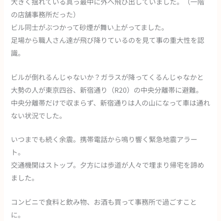
大きく揺れている真っ最中に外へ飛び出していました。（一階
の店舗事務所だった）
ビル同士がぶつかって砂煙が舞い上がってました。
足場から職人さん達が飛び降りているのを見て事の重大性を認
識。
ビルが倒れるんじゃないか？ガラスが降ってくるんじゃなかと
大勢の人が東京四谷、新宿通り（R20）の中央分離帯に避難。
中央分離帯だけで収まらず、新宿通りは人の山になって車は通れ
ない状況でした。
いつまでも続く余震。携帯電話から鳴り響く緊急地震アラー
ト。
交通機関はストップ。夕方には歩道が人々で埋まり帰宅を諦め
ました。
コンビニで食料と飲み物、お酒も買って事務所で過ごすこと
に。